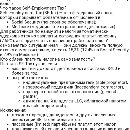
налога.
Что такое Self-Employment Tax?
Self-Employment Tax (SE tax) — это федеральный налог,
который покрывает обязательные отчисления в:
Social Security (пенсионное обеспечение);
Medicare (медицинское страхование для пожилых).
Для работников по найму эти налоги автоматически
удерживаются из зарплаты: сотрудник платит половину
(7,65%), а вторую часть оплачивает работодатель. У
самозанятых ситуация иная — они должны вносить полную
ставку самостоятельно, то есть 15,3% (12,4% на Social Security
и 2,9% на Medicare).
Кто обязан платить налог на самозанятость?
Платить SE Tax нужно, если:
ваш чистый доход от деятельности составил $400 и
более за год;
вы работаете как:
индивидуальный предприниматель (sole proprietor),
независимый подрядчик (independent contractor),
партнёр с полной ответственностью (general
partner),
единственный владелец LLC, облагаемой налогом
как sole proprietorship.
Исключения:
доход от аренды, дивидендов и других пассивных
инвестиций SE Tax не облагается;
пассивные (limited) партнёры не платят этот налог;
для служителей церкви и членов отдельных религиозных