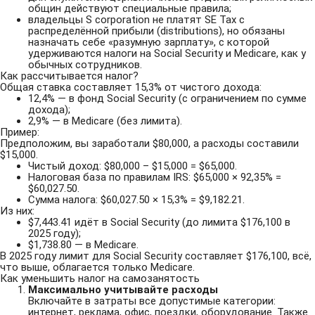
общин действуют специальные правила;
владельцы S corporation не платят SE Tax с
распределённой прибыли (distributions), но обязаны
назначать себе «разумную зарплату», с которой
удерживаются налоги на Social Security и Medicare, как у
обычных сотрудников.
Как рассчитывается налог?
Общая ставка составляет 15,3% от чистого дохода:
12,4% — в фонд Social Security (с ограничением по сумме
дохода);
2,9% — в Medicare (без лимита).
Пример:
Предположим, вы заработали $80,000, а расходы составили
$15,000.
Чистый доход: $80,000 – $15,000 = $65,000.
Налоговая база по правилам IRS: $65,000 × 92,35% =
$60,027.50.
Сумма налога: $60,027.50 × 15,3% = $9,182.21.
Из них:
$7,443.41 идёт в Social Security (до лимита $176,100 в
2025 году);
$1,738.80 — в Medicare.
В 2025 году лимит для Social Security составляет $176,100, всё,
что выше, облагается только Medicare.
Как уменьшить налог на самозанятость
Максимально учитывайте расходы
Включайте в затраты все допустимые категории:
интернет, реклама, офис, поездки, оборудование. Также