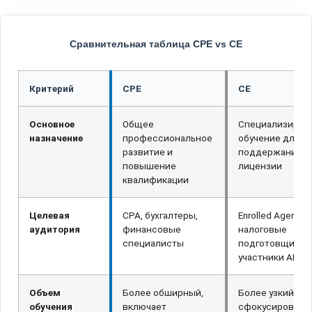
Сравнительная таблица CPE vs CE
Критерий
CPE
CE
Основное
Общее
Специализиров
назначение
профессиональное
обучение для
развитие и
поддержания
повышение
лицензии
квалификации
Целевая
CPA, бухгалтеры,
Enrolled Agents,
аудитория
финансовые
налоговые
специалисты
подготовщики,
участники AFSP
Объем
Более обширный,
Более узкий,
обучения
включает
сфокусированн