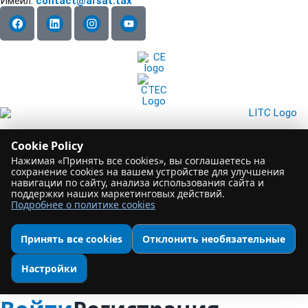
Имейл:
contact@arsat.tax
CA Do Not Sell or Share My Personal Information
Cookie Policy
@2026 ARSAT. Все права защищены.
Нажимая «Принять все cookies», вы соглашаетесь на
Оставить отзыв
сохранение cookies на вашем устройстве для улучшения
навигации по сайту, анализа использования сайта и
поддержки наших маркетинговых действий.
Подробнее о политике cookies
Принять все cookies
Отклонить необязательные
Настройки