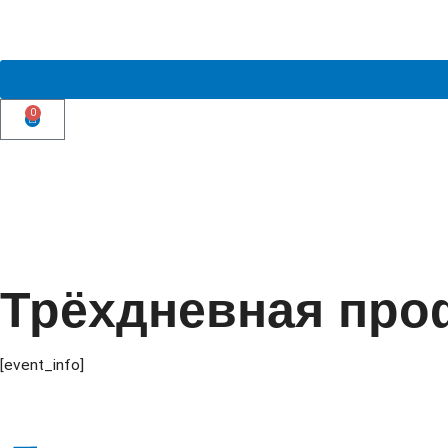
0
О нас
Членство
Сообщество
Образование
Ресурсы
Ка
▾
▾
▾
▾
▾
Трёхдневная про
[event_info]