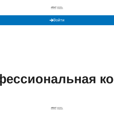
Войти
рьера
Бесплатная поддержка
Найти специалиста
▾
▾
фессиональная к