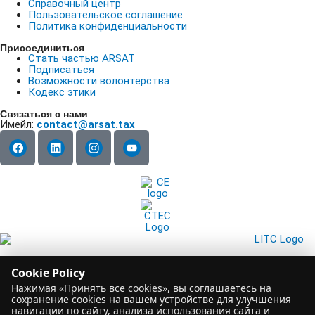
Справочный центр
Пользовательское соглашение
Политика конфиденциальности
Присоединиться
Стать частью ARSAT
Подписаться
Возможности волонтерства
Кодекс этики
Связаться с нами
Имейл:
contact@arsat.tax
CA Do Not Sell or Share My Personal Information
Cookie Policy
@2026 ARSAT. Все права защищены.
Нажимая «Принять все cookies», вы соглашаетесь на
Оставить отзыв
сохранение cookies на вашем устройстве для улучшения
навигации по сайту, анализа использования сайта и